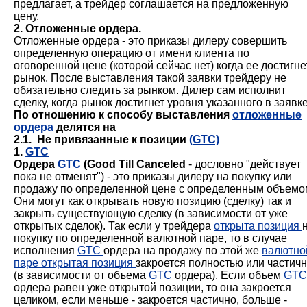
предлагает, а трейдер соглашается на предложенную
цену.
2. Отложенные ордера.
Отложенные ордера - это приказы дилеру совершить
определенную операцию от имени клиента по
оговоренной цене (которой сейчас нет) когда ее достигне
рынок. После выставления такой заявки трейдеру не
обязательно следить за рынком. Дилер сам исполнит
сделку, когда рынок достигнет уровня указанного в заявке
По отношению к способу выставления
отложенные
ордера
делятся на
2.1. Не привязанные к позиции
(GTC)
1.
GTC
Ордера
GTC
(Good Till Canceled
- дословно "действует
пока не отменят") - это приказы дилеру на покупку или
продажу по определенной цене с определенным объемо
Они могут как открывать новую позицию (сделку) так и
закрыть существующую сделку (в зависимости от уже
открытых сделок). Так если у трейдера
открыта позиция
покупку по определенной валютной паре, то в случае
исполнения
GTC
ордера на продажу по этой же
валютно
паре
открытая позиция
закроется полностью или частич
(в зависимости от объема
GTC
ордера). Если объем
GTC
ордера равен уже открытой позиции, то она закроется
целиком, если меньше - закроется частично, больше -