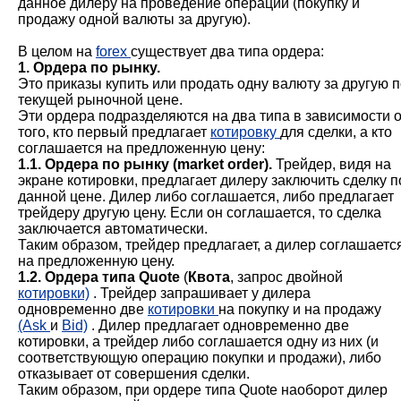
данное дилеру на проведение операции (покупку и
продажу одной валюты за другую).
В целом на
forex
существует два типа ордера:
1. Ордера по рынку.
Это приказы купить или продать одну валюту за другую 
текущей рыночной цене.
Эти ордера подразделяются на два типа в зависимости о
того, кто первый предлагает
котировку
для сделки, а кто
соглашается на предложенную цену:
1.1. Ордера по рынку (market order).
Трейдер, видя на
экране котировки, предлагает дилеру заключить сделку п
данной цене. Дилер либо соглашается, либо предлагает
трейдеру другую цену. Если он соглашается, то сделка
заключается автоматически.
Таким образом, трейдер предлагает, а дилер соглашаетс
на предложенную цену.
1.2. Ордера типа Quote
(
Квота
, запрос двойной
котировки)
. Трейдер запрашивает у дилера
одновременно две
котировки
на покупку и на продажу
(Ask
и
Bid)
. Дилер предлагает одновременно две
котировки, а трейдер либо соглашается одну из них (и
соответствующую операцию покупки и продажи), либо
отказывает от совершения сделки.
Таким образом, при ордере типа Quote наоборот дилер