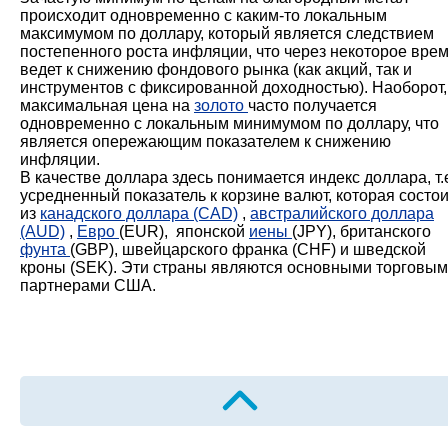
происходит одновременно с каким-то локальным
максимумом по доллару, который является следствием
постепенного роста инфляции, что через некоторое вре
ведет к снижению фондового рынка (как акций, так и
инструментов с фиксированной доходностью). Наоборот,
максимальная цена на
золото
часто получается
одновременно с локальным минимумом по доллару, что
является опережающим показателем к снижению
инфляции.
В качестве доллара здесь понимается индекс доллара, т.
усредненный показатель к корзине валют, которая состо
из
канадского доллара
(CAD)
,
австралийского доллара
(AUD)
,
Евро
(EUR), японской
иены
(JPY), британского
фунта
(GBP), швейцарского франка (CHF) и шведской
кроны (SEK). Эти страны являются основными торговы
партнерами США.