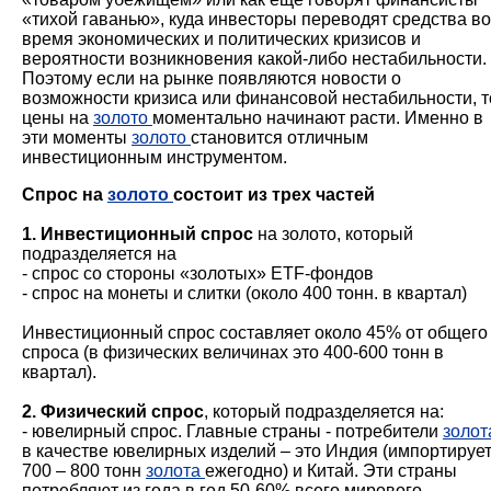
«тихой гаванью», куда инвесторы переводят средства во
время экономических и политических кризисов и
вероятности возникновения какой-либо нестабильности
Поэтому если на рынке появляются новости о
возможности кризиса или финансовой нестабильности, т
цены на
золото
моментально начинают расти. Именно в
эти моменты
золото
становится отличным
инвестиционным инструментом.
Спрос на
золото
состоит из трех частей
1. Инвестиционный спрос
на золото, который
подразделяется на
- спрос со стороны «золотых» ETF-фондов
- спрос на монеты и слитки (около 400 тонн. в квартал)
Инвестиционный спрос составляет около 45% от общего
спроса (в физических величинах это 400-600 тонн в
квартал).
2. Физический спрос
, который подразделяется на:
- ювелирный спрос. Главные страны - потребители
золот
в качестве ювелирных изделий – это Индия (импортируе
700 – 800 тонн
золота
ежегодно) и Китай. Эти страны
потребляют из года в год 50-60% всего мирового