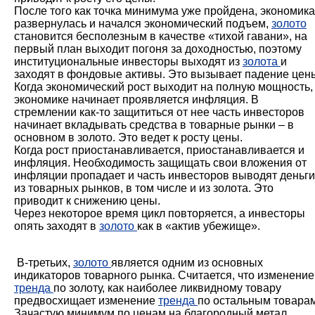
После того как точка минимума уже пройдена, экономика
развернулась и начался экономический подъем,
золото
становится бесполезным в качестве «тихой гавани», на
первый план выходит погоня за доходностью, поэтому
институциональные инвесторы выходят из
золота
и
заходят в фондовые активы. Это вызывает падение цен
Когда экономический рост выходит на полную мощность,
экономике начинает проявляется инфляция. В
стремлении как-то защититься от нее часть инвесторов
начинает вкладывать средства в товарные рынки – в
основном в золото. Это ведет к росту цены.
Когда рост приостанавливается, приостанавливается и
инфляция. Необходимость защищать свои вложения от
инфляции пропадает и часть инвесторов выводят деньги
из товарных рынков, в том числе и из золота. Это
приводит к снижению цены.
Через некоторое время цикл повторяется, а инвесторы
опять заходят в
золото
как в «актив убежище».
В-третьих,
золото
является одним из основных
индикаторов товарного рынка. Считается, что изменение
тренда
по золоту, как наиболее ликвидному товару
предвосхищает изменение
тренда
по остальным товарам
Зачастую минимум по ценам на благородный метал