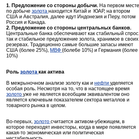
1. Предложение со стороны добычи.
На первом мест
по добыче
золота
находится Китай и ЮАР, на втором
США и Австралия, далее идут Индонезия и Перу, потом
Россия и Канада.
2. Предложение со стороны центральных банков.
Центральные банка обеспечивают как стабильный спрос
так и стабильное предложение золота, хранимое в своих
резервах. Традиционно самые большие запасы имеют
США (более 25%),
МВФ
(боле6е 10%) и Германия (более
10%)
Роль
золота
как актива
В межрыночном анализе золоту как и
нефти
уделяется
особая роль. Несмотря на то, что в настоящее время
золото
уже не является всеобщим эквивалентом оно
является ключевым показателем сектора металлов и
товарного рынка в целом.
Во-первых,
золото
считается активом-убежищем, в
которое переходят инвесторы, когда в мире появляется
какая-то экономическая или политическая
нестабильность.