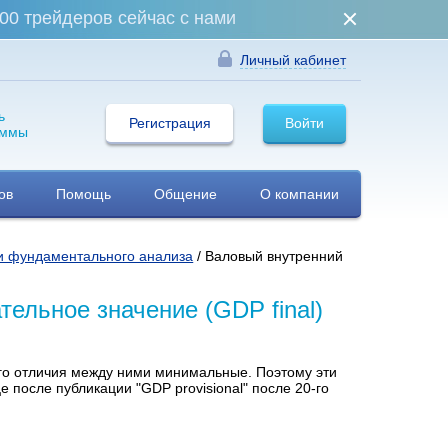
00 трейдеров сейчас с нами
Личный кабинет
ь
Регистрация
Войти
аммы
ов
Помощь
Общение
О компании
и фундаментального анализа
/ Валовый внутренний
тельное значение (GDP final)
го отличия между ними минимальные. Поэтому эти
 после публикации "GDP provisional" после 20-го