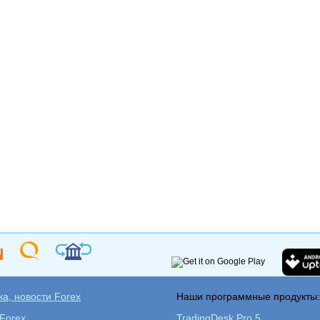
а, новости Forex
Наши программные продукты
 Forex
TradingDesk Pro 5