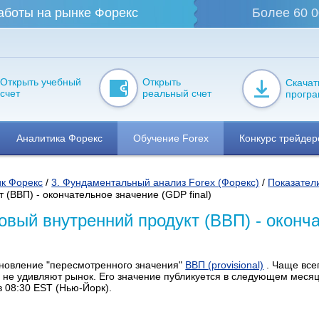
аботы на рынке Форекс
Более 60 0
Открыть учебный
Открыть
Скачат
счет
реальный счет
прогр
Аналитика Форекс
Обучение Forex
Конкурс трейдер
к Форекс
/
3. Фундаментальный анализ Forex (Форекс)
/
Показател
т (ВВП) - окончательное значение (GDP final)
овый внутренний продукт (ВВП) - оконча
новление "пересмотренного значения"
ВВП
(provisional)
. Чаще все
не удивляют рынок. Его значение публикуется в следующем месяце
в 08:30 EST (Нью-Йорк).