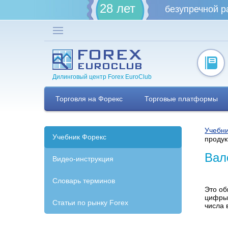
28 лет
безупречной р
Дилинговый центр Forex EuroClub
Торговля на Форекс
Торговые платформы
Учебни
Учебник Форекс
продук
Вал
Видео-инструкция
Словарь терминов
Это об
цифры 
Статьи по рынку Forex
числа 