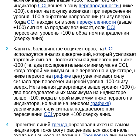
если он вырастает выше +100. После того как
индикатор
CCI
вошел в зону
перепроданности
(ниже
-100), сигнал на покупку возникает при пересечении
уровня -100 в обратном направлении (снизу вверх).
Когда
CCI
находится в зоне
перекупленности
(выше
+100) сигнал на продажу возникает, если
CCI
пересекает уровень +100 в обратном направлении
(сверху вниз).
Как и на большинстве осцилляторов, на
CCI
используется анализ дивергенций, который усиливае
торговый сигнал. Положительная дивергенция ниже
-100 (т.е. два последовательных минимума на CCI,
когда второй минимум выше первого на индикаторе, 
ниже первого на
графике
цен) увеличивают силу
сигнала при пересечении ценой уровня -100 снизу
вверх. Негативная дивергенция выше уровня +100 (т.
два последовательных максимума на индикаторе
выше +100, когда второй максимум ниже первого на
индикаторе, но выше на ценовом
графике)
увеличивают силу сигнала подаваемого при
пересечении
CCI
уровня +100 сверху вниз.
Пробитие линий
тренда
образовавшихся на самом
индикаторе тоже могут расцениваться как сигналы
входа или выхода из позиции.
Трендовые
линии могу