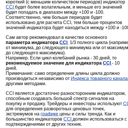
короткий (с меньшим количеством периодов) индикатор
CCI
будет более волатильным, и меньше его значений
будет попадать в диапазон между +100 и -100.
Соответственно, чем больше периодов будет
использовано для расчета CCI, тем больше процентов
значений индикатора будет находиться между +100 и -10
Сам автор рекомендовал в качестве основного
параметра индикатора
CCI
1/3 полного цикла (наприм
от минимума, до следующего минимума или от максиму
до следующего максимума).
Например. Если цикл колебаний рынка - 30 дней, то
рекомендуемое значение для индикатора
CCI
- 10
дней.
Примечание: само определение длины цикла должно
производиться независимо от
Индекса товарного канал
другими методами.
CCI является достаточно разносторонним индикатором,
способным создавать большой спектр сигналов на
покупку и продажу. Трейдеры и инвесторы используют
C
для определения разворотных ценовых точек,
экстремумов на
графике
цены и силы тренда. Как и
большинство индикаторов
CCI
должен использоваться с
подтверждениями от других техник.