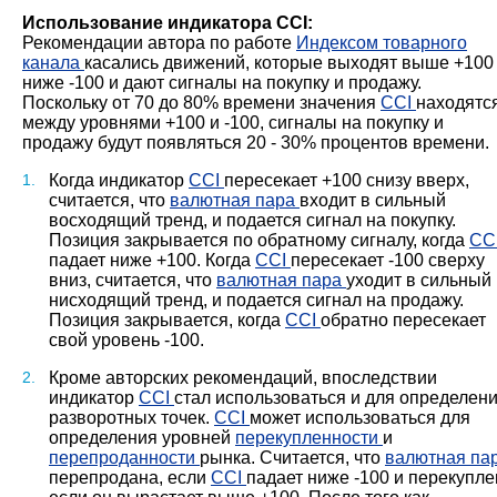
Использование индикатора CCI:
Рекомендации автора по работе
Индексом товарного
канала
касались движений, которые выходят выше +100
ниже -100 и дают сигналы на покупку и продажу.
Поскольку от 70 до 80% времени значения
CCI
находятс
между уровнями +100 и -100, сигналы на покупку и
продажу будут появляться 20 - 30% процентов времени.
Когда индикатор
CCI
пересекает +100 снизу вверх,
считается, что
валютная пара
входит в сильный
восходящий тренд, и подается сигнал на покупку.
Позиция закрывается по обратному сигналу, когда
CC
падает ниже +100. Когда
CCI
пересекает -100 сверху
вниз, считается, что
валютная пара
уходит в сильный
нисходящий тренд, и подается сигнал на продажу.
Позиция закрывается, когда
CCI
обратно пересекает
свой уровень -100.
Кроме авторских рекомендаций, впоследствии
индикатор
CCI
стал использоваться и для определен
разворотных точек.
CCI
может использоваться для
определения уровней
перекупленности
и
перепроданности
рынка. Считается, что
валютная па
перепродана, если
CCI
падает ниже -100 и перекупле