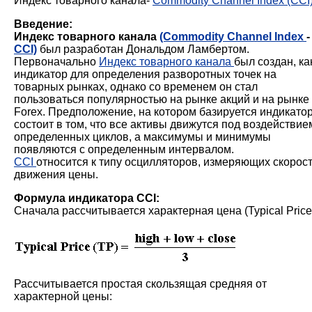
Индекс товарного канала-
Commodity Channel Index
(CCI
Введение:
Индекс товарного канала
(Commodity Channel Index
-
CCI)
был разработан Дональдом Ламбертом.
Первоначально
Индекс товарного канала
был создан, ка
индикатор для определения разворотных точек на
товарных рынках, однако со временем он стал
пользоваться популярностью на рынке акций и на рынке
Forex. Предположение, на котором базируется индикато
состоит в том, что все активы движутся под воздействие
определенных циклов, а максимумы и минимумы
появляются с определенным интервалом.
CCI
относится к типу осцилляторов, измеряющих скорос
движения цены.
Формула индикатора CCI:
Сначала рассчитывается характерная цена (Typical Price
Рассчитывается простая скользящая средняя от
характерной цены: