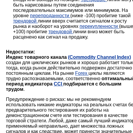
быть нарисованы путем соединения
последовательных максимумов или минимумов. На
уровне
перепроданности
(ниже -100) пробитие такой
трендовой
линии вверх считается сигналом к росту
рынка и наоборот на уровнях
перекупленности
(выш
+100) пробитие
трендовой
линии вниз может быть
расценено как сигнал на продажу.
Недостатки:
Индекс товарного канала
(Commodity Channel Index)
создан для циклических рынков и хорошо работает тольк
тогда, когда рынок действительно подвержен достаточно
постоянным циклам. На рынке
Forex
циклы являются
трудно распознаваемыми, соответственно
оптимальны
период индикатора
CCI
подбирается с большим
трудом
.
Предупреждение о рисках: мы не рекомендуем
использовать никакие индикаторы на реальных счетах б
предварительного тестирования их работы на
демонстрационном счете или тестирования в качестве
торговой стратеги. Любой, даже самый лучший индикато
применяемый неправильно, дает множества ложных
сигналов и как следствие, может принести значительные