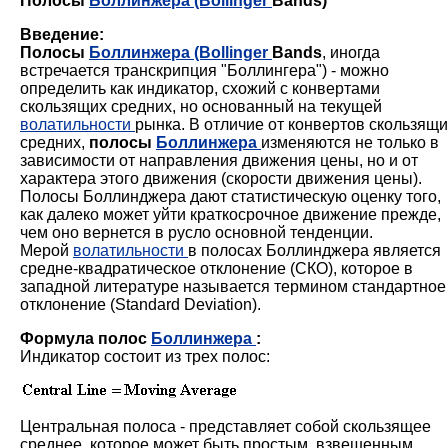
Полосы
Боллинжера
(Bollinger
Bands)
Введение:
Полосы
Боллинжера
(Bollinger
Bands
, иногда
встречается транскрипция "Боллингера") - можно
определить как индикатор, схожий с конвертами
скользящих средних, но основанный на текущей
волатильности
рынка. В отличие от конвертов скользящи
средних,
полосы
Боллинжера
изменяются не только в
зависимости от направления движения цены, но и от
характера этого движения (скорости движения цены).
Полосы Боллинджера дают статистическую оценку того,
как далеко может уйти краткосрочное движение прежде,
чем оно вернется в русло основной тенденции.
Мерой
волатильности
в полосах Боллинджера является
средне-квадратическое отклонение (СКО), которое в
западной литературе называется термином стандартное
отклонение (Standard Deviation).
Формула полос
Боллинжера
:
Индикатор состоит из трех полос:
Центральная полоса - представляет собой скользящее
среднее, которое может быть простым, взвешенным,