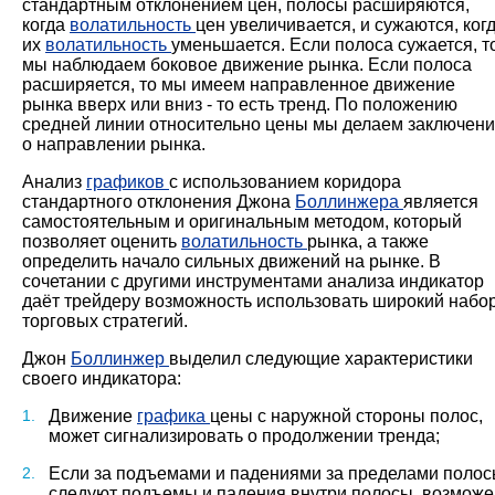
стандартным отклонением цен, полосы расширяются,
когда
волатильность
цен увеличивается, и сужаются, ког
их
волатильность
уменьшается. Если полоса сужается, т
мы наблюдаем боковое движение рынка. Если полоса
расширяется, то мы имеем направленное движение
рынка вверх или вниз - то есть тренд. По положению
средней линии относительно цены мы делаем заключен
о направлении рынка.
Анализ
графиков
с использованием коридора
стандартного отклонения Джона
Боллинжера
является
самостоятельным и оригинальным методом, который
позволяет оценить
волатильность
рынка, а также
определить начало сильных движений на рынке. В
сочетании с другими инструментами анализа индикатор
даёт трейдеру возможность использовать широкий набо
торговых стратегий.
Джон
Боллинжер
выделил следующие характеристики
своего индикатора:
Движение
графика
цены с наружной стороны полос,
может сигнализировать о продолжении тренда;
Если за подъемами и падениями за пределами поло
следуют подъемы и падения внутри полосы, возможе