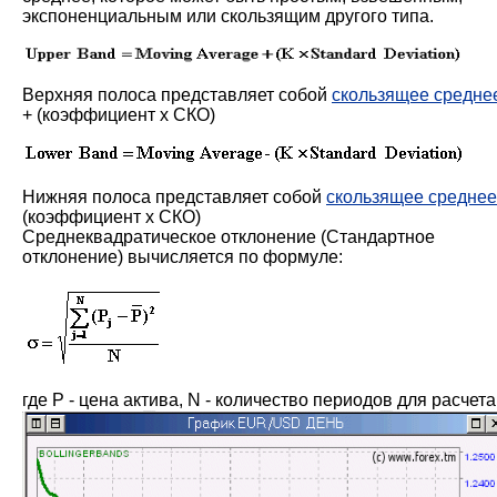
экспоненциальным или скользящим другого типа.
Верхняя полоса представляет собой
скользящее средне
+ (коэффициент x СКО)
Нижняя полоса представляет собой
скользящее средне
(коэффициент x СКО)
Среднеквадратическое отклонение (Стандартное
отклонение) вычисляется по формуле:
где P - цена актива, N - количество периодов для расчета